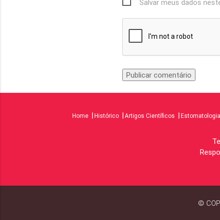
Salvar meus dados neste
Home
Histórico
Artigos Científicos
Estomatologi
Te
Respon
© COP