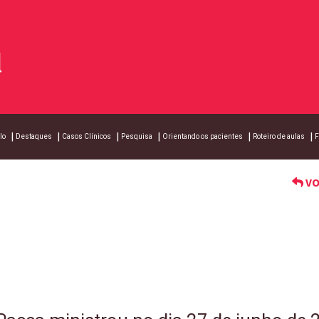
lo
Destaques
Casos Clínicos
Pesquisa
Orientando os pacientes
Roteiro de aulas
F
VO