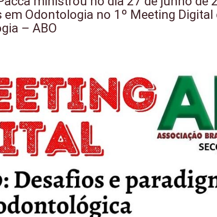
 Pacca ministrou no dia 27 de junho de
em Odontologia no 1º Meeting Digital
logia – ABO