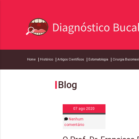
Home
Histórico
Artigos Científicos
Estomatologia
Cirurgia Bucomaxi
Blog
07 ago 2020
Nenhum
comentário