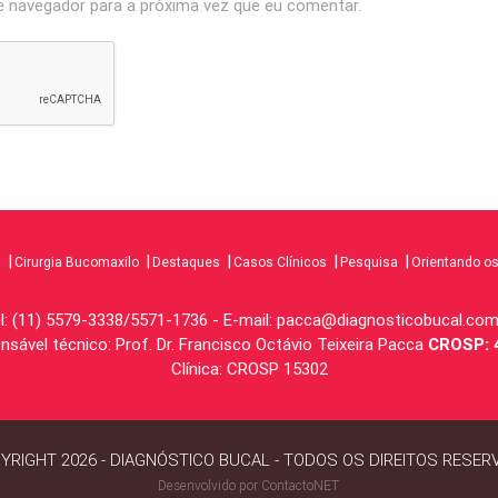
 navegador para a próxima vez que eu comentar.
a
Cirurgia Bucomaxilo
Destaques
Casos Clínicos
Pesquisa
Orientando o
l: (11) 5579-3338/5571-1736 - E-mail:
pacca@diagnosticobucal.com
sável técnico: Prof. Dr. Francisco Octávio Teixeira Pacca
CROSP: 
Clínica: CROSP 15302
YRIGHT 2026 - DIAGNÓSTICO BUCAL - TODOS OS DIREITOS RESER
Desenvolvido por ContactoNET