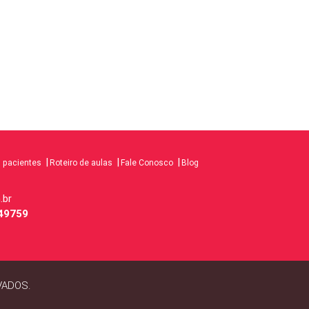
s pacientes
Roteiro de aulas
Fale Conosco
Blog
.br
49759
VADOS.