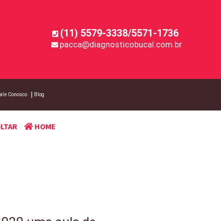
(11) 5579-3338/5571-1736
pacca@diagnosticobucal.com.br
ale Conosco
Blog
LTAR
HOME