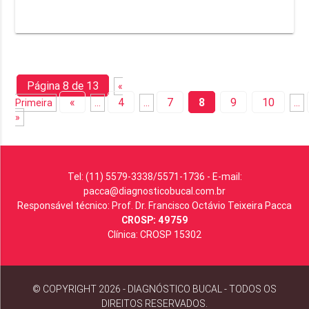
Página 8 de 13
«
«
4
7
8
9
10
Primeira
...
...
...
»
Tel: (11) 5579-3338/5571-1736 - E-mail:
pacca@diagnosticobucal.com.br
Responsável técnico: Prof. Dr. Francisco Octávio Teixeira Pacca
CROSP: 49759
Clínica: CROSP 15302
© COPYRIGHT 2026 - DIAGNÓSTICO BUCAL - TODOS OS
DIREITOS RESERVADOS.