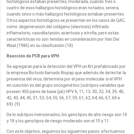
histológicos estaban presentes; moderada, cuando tres o
cuatro de esos hallazgos histológicos eran notados; severa,
cuando cinco o más hallazgos histológicos estaban presentes.
Otros aspectos histológicos se presentan en los casos de QAC,
como: degeneración del colágeno (elastosis) infiltrado
inflamatorio, vasodilatación, acantosis y atrofia, pero estas
características no son tenidas en consideración por Van Der
Waal (1986) en su clasificación (18)
Reacción de PCR para VPH
Se agregaran para la detección del VPH un Kit prefabricado por
la empresa Biotools llamado Biopap que además de detectar la
presencia del virus, determina por el peso molecular si el VPH
en cuestión es del grupo oncogenético (subtipos variables que
poseen 450 pares de base (pb) HPV 6, 11, 13, 30, 32, 34, 39, 40,
42, 43, 44, 45, 51, 53, 54, 55, 56, 57, 59, 61, 62, 64, 66, 67, 68 e
69). (9)
De lo subtipos mencionados, los genotipos de alto riesgo son 16
y 18 y los genotipos de riesgo moderado son el 10 y 11.
Con este objetivo, seguimos los siguientes pasos: efectuamos