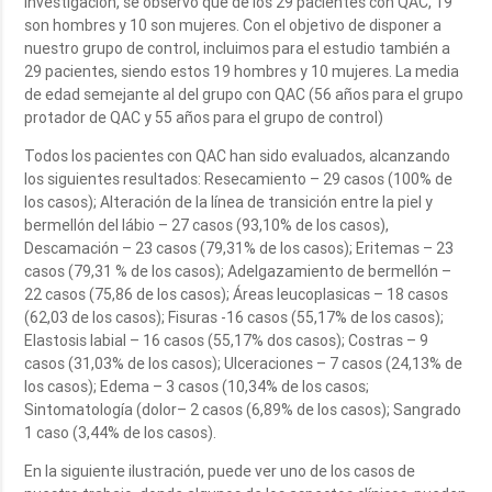
investigación, se observó que de los 29 pacientes con QAC, 19
son hombres y 10 son mujeres. Con el objetivo de disponer a
nuestro grupo de control, incluimos para el estudio también a
29 pacientes, siendo estos 19 hombres y 10 mujeres. La media
de edad semejante al del grupo con QAC (56 años para el grupo
protador de QAC y 55 años para el grupo de control)
Todos los pacientes con QAC han sido evaluados, alcanzando
los siguientes resultados: Resecamiento – 29 casos (100% de
los casos); Alteración de la línea de transición entre la piel y
bermellón del lábio – 27 casos (93,10% de los casos),
Descamación – 23 casos (79,31% de los casos); Eritemas – 23
casos (79,31 % de los casos); Adelgazamiento de bermellón –
22 casos (75,86 de los casos); Áreas leucoplasicas – 18 casos
(62,03 de los casos); Fisuras -16 casos (55,17% de los casos);
Elastosis labial – 16 casos (55,17% dos casos); Costras – 9
casos (31,03% de los casos); Ulceraciones – 7 casos (24,13% de
los casos); Edema – 3 casos (10,34% de los casos;
Sintomatología (dolor– 2 casos (6,89% de los casos); Sangrado
1 caso (3,44% de los casos).
En la siguiente ilustración, puede ver uno de los casos de