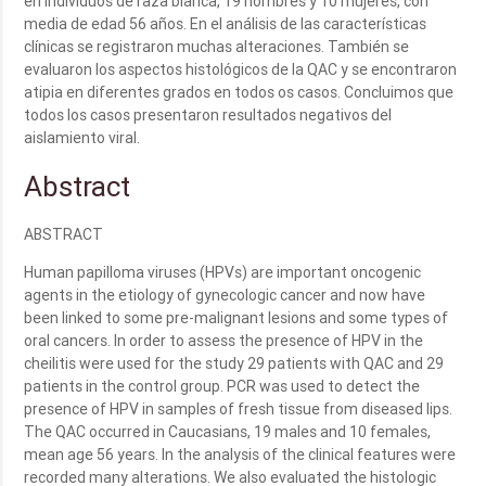
en individuos de raza blanca, 19 hombres y 10 mujeres, con
media de edad 56 años. En el análisis de las características
clínicas se registraron muchas alteraciones. También se
evaluaron los aspectos histológicos de la QAC y se encontraron
atipia en diferentes grados en todos os casos. Concluimos que
todos los casos presentaron resultados negativos del
aislamiento viral.
Abstract
ABSTRACT
Human papilloma viruses (HPVs) are important oncogenic
agents in the etiology of gynecologic cancer and now have
been linked to some pre-malignant lesions and some types of
oral cancers. In order to assess the presence of HPV in the
cheilitis were used for the study 29 patients with QAC and 29
patients in the control group. PCR was used to detect the
presence of HPV in samples of fresh tissue from diseased lips.
The QAC occurred in Caucasians, 19 males and 10 females,
mean age 56 years. In the analysis of the clinical features were
recorded many alterations. We also evaluated the histologic