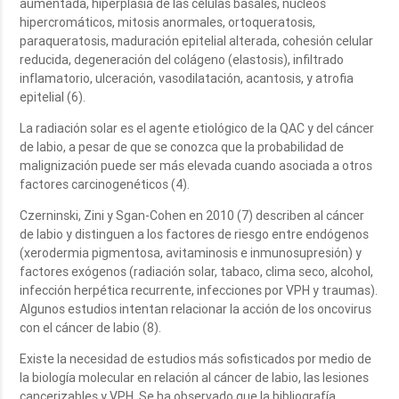
aumentada, hiperplasia de las células basales, núcleos
hipercromáticos, mitosis anormales, ortoqueratosis,
paraqueratosis, maduración epitelial alterada, cohesión celular
reducida, degeneración del colágeno (elastosis), infiltrado
inflamatorio, ulceración, vasodilatación, acantosis, y atrofia
epitelial (6).
La radiación solar es el agente etiológico de la QAC y del cáncer
de labio, a pesar de que se conozca que la probabilidad de
malignización puede ser más elevada cuando asociada a otros
factores carcinogenéticos (4).
Czerninski, Zini y Sgan-Cohen en 2010 (7) describen al cáncer
de labio y distinguen a los factores de riesgo entre endógenos
(xerodermia pigmentosa, avitaminosis e inmunosupresión) y
factores exógenos (radiación solar, tabaco, clima seco, alcohol,
infección herpética recurrente, infecciones por VPH y traumas).
Algunos estudios intentan relacionar la acción de los oncovirus
con el cáncer de labio (8).
Existe la necesidad de estudios más sofisticados por medio de
la biología molecular en relación al cáncer de labio, las lesiones
cancerizables y VPH. Se ha observado que la bibliografía