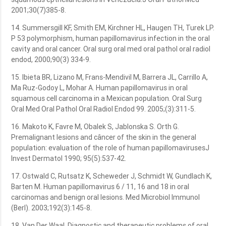
2001;30(7)385-8.
14. Summersgill KF, Smith EM, Kirchner HL, Haugen TH, Turek LP.
P 53 polymorphism, human papillomavirus infection in the oral
cavity and oral cancer. Oral surg oral med oral pathol oral radiol
endod, 2000;90(3) 334-9.
15. Ibieta BR, Lizano M, Frans-Mendivil M, Barrera JL, Carrillo A,
Ma Ruz-Godoy L, Mohar A. Human papillomavirus in oral
squamous cell carcinoma in a Mexican population. Oral Surg
Oral Med Oral Pathol Oral Radiol Endod 99. 2005;(3):311-5.
16. Makoto K, Favre M, Obalek S, Jablonska S. Orth G.
Premalignant lesions and câncer of the skin in the general
population: evaluation of the role of human papillomavirusesJ
Invest Dermatol 1990; 95(5):537-42.
17. Ostwald C, Rutsatz K, Scheweder J, Schmidt W, Gundlach K,
Barten M. Human papillomavirus 6 / 11, 16 and 18 in oral
carcinomas and benign oral lesions. Med Microbiol Immunol
(Berl). 2003;192(3):145-8.
18. Van Der Waal, Diagnostic and therapeutic problems of oral