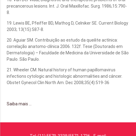
precancerous lesions. Int. J. Oral Maxillofac. Surg. 1986;15:790-
8.
19. Lewis BE, Pfeiffer BD, Mathog D, Celniker SE. Current Biology
2003; 13(15):587-8.
20. Aguiar SM. Contribuição ao estudo da queilite actínica:
correlação anatomo-clínica 2006. 132f. Tese (Doutorado em
Dermatologia) – Faculdade de Medicina da Universidade de São
Paulo. São Paulo.
21. Wheeler CM. Natural history of human papillomavirus
infections cytologic and histologic abnormalities and cáncer.
Obstet Gynecol Clin North Am. Dec 2008;35(4):519-36
Saiba mais …