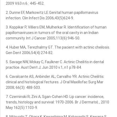
2009 V.63 n.6.: 445-452.
2. Dunne EF, Markowitz LE.Genital human papillomavirus
infection. Clin Infect Dis 2006;43(5)624-9.
3. Koppikar P, Villiers EM, Mulherkar R. Identification of human
papillomaviruses in tumors of the oral cavity in an Indian
community. Int J Cancer 2005;113(6):946-50.
4. Huber MA, Terezhalmy GT. The pacient with actinic cheilosis.
Gen Dent 2006;54(4):274-82.
5. Savage NW, Mckay C, Faulkner C. Actinic Cheilitis in dental
practice. Aust Dent J; Jun 2010 v.1, n1 p78-84.
6. Cavalcante AS, Anbinder AL; Carvalho YR. Actinic Cheilitis:
clinical and histological fectures. J Oral Maxillofac Surg Mar
2008; 66(3): 488-503.
7. Czerninski R; Zini A; Sgan-Cohen HD. Lip cancer: incidence,
trends, histology and survival: 1970-2006. Br J Dermatol; , 2010
May 162(5):1103-9.
8. Mitsuishi T, Ohara K, Kawashima M, Kobayashi S, Kawana S.