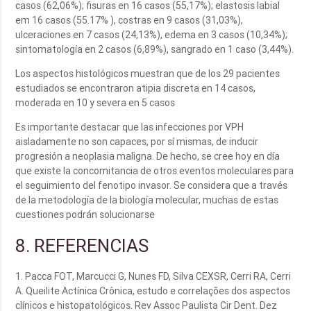
casos (62,06%); fisuras en 16 casos (55,17%); elastosis labial
em 16 casos (55.17% ), costras en 9 casos (31,03%),
ulceraciones en 7 casos (24,13%), edema en 3 casos (10,34%);
sintomatología en 2 casos (6,89%), sangrado en 1 caso (3,44%).
Los aspectos histológicos muestran que de los 29 pacientes
estudiados se encontraron atipia discreta en 14 casos,
moderada en 10 y severa en 5 casos
Es importante destacar que las infecciones por VPH
aisladamente no son capaces, por sí mismas, de inducir
progresión a neoplasia maligna. De hecho, se cree hoy en día
que existe la concomitancia de otros eventos moleculares para
el seguimiento del fenotipo invasor. Se considera que a través
de la metodología de la biología molecular, muchas de estas
cuestiones podrán solucionarse
8. REFERENCIAS
1. Pacca FOT, Marcucci G, Nunes FD, Silva CEXSR, Cerri RA, Cerri
A. Queilite Actínica Crônica, estudo e correlações dos aspectos
clínicos e histopatológicos. Rev Assoc Paulista Cir Dent. Dez