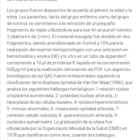
Los grupos fueron dispuestos de acuerdo al género, la edad y la
etnia. Los pacientes, tanto del grupo enfermo como del grupo
de control, se sometieron a la remoción de un pequeño
fragmento de tejido utilizándose para ese fin un punch número
2 (diámetro de 2 mm). El material escogido fue dividido en dos
fragmentos, siendo acondicionado en formol a 10% para la
realización del examen histopatológico con una coloración en
hematoxilina y eosina (HE) y lo otro en un tubo de eppendorf
conteniendo a 10 µl de proteínas K tapada en la concentración
500µg/ml para la realización del examen de PCR. Los aspectos
histológicos de las QAC fueron interpretados siguiendo la
clasificación de la displasia epitelial de Van Der Waal (1986), que
analiza los siguientes hallazgos histológicos: 1 relación núcleo
citoplasma aumentada, 2- polaridad nuclear alterada, 3-
hiperplasia de las células basales, 4- núcleos hipercromáticos,
5- mitosis anormales, 6- maduración epitelial alterada, 7-
cohesión celular reducida, 8- queratinización alterada, 9-
nucleolos aumentados. La graduación de la atipia fue
oficializada por la Organización Mundial de la Salud (OMS) en
1978 que clasificaron como leve, cuando dos hallazgos