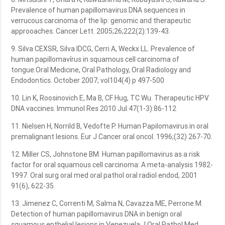
Prevalence of human papillomavirus DNA sequences in
verrucous carcinoma of the lip: genomic and therapeutic
approoaches. Cancer Lett. 2005;26;222(2):139-43.
9. Silva CEXSR, Silva IDCG, Cerri A, Weckx LL. Prevalence of
human papillomavírus in squamous cell carcinoma of
tongue.Oral Medicine, Oral Pathology, Oral Radiology and
Endodontics. October 2007; vol104(4) p 497-500
10. Lin K, Roosinovich E, Ma B, CF Hug, TC Wu. Therapeutic HPV
DNA vaccines. Immunol Res 2010 Jul.47(1-3):86-112
11. Nielsen H, Norrild B, Vedofte P. Human Papilomavirus in oral
premalignant lesions. Eur J Cancer oral oncol. 1996;(32) 267-70.
12. Miller CS, Johnstone BM. Human papillomavirus as a risk
factor for oral squamous cell carcinoma: A meta-analysis 1982-
1997. Oral surg oral med oral pathol oral radiol endod, 2001
91(6), 622-35.
13. Jimenez C, Correnti M, Salma N, Cavazza ME, Perrone M.
Detection of human papillomavirus DNA in benign oral
squamous epthelial lesions in Venezuela.J Oral Pathol Med